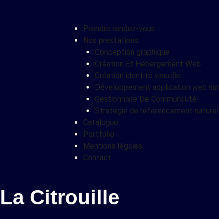
Prendre rendez-vous
Nos prestations
Conception graphique
Création Et Hébergement Web​
Création identité visuelle
Développement application web su
Gestionnaire De Communauté
Stratégie de référencement naturel
Catalogue
Portfolio
Mentions légales
Contact
La Citrouille