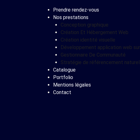
Prendre rendez-vous
Nos prestations
Conception graphique
Création Et Hébergement Web​
Création identité visuelle
Développement application web su
Gestionnaire De Communauté
Stratégie de référencement naturel
Catalogue
Portfolio
Mentions légales
Contact